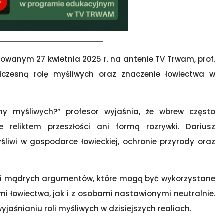
anym 27 kwietnia 2025 r. na antenie TV Trwam, prof.
łczesną rolę myśliwych oraz znaczenie łowiectwa w
y myśliwych?” profesor wyjaśnia, że wbrew często
 reliktem przeszłości ani formą rozrywki. Dariusz
śliwi w gospodarce łowieckiej, ochronie przyrody oraz
ch i mądrych argumentów, które mogą być wykorzystane
 łowiectwa, jak i z osobami nastawionymi neutralnie.
jaśnianiu roli myśliwych w dzisiejszych realiach.