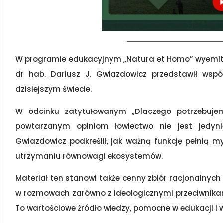
W programie edukacyjnym „Natura et Homo” wyemitow
dr hab. Dariusz J. Gwiazdowicz przedstawił wspó
dzisiejszym świecie.
W odcinku zatytułowanym „Dlaczego potrzebujem
powtarzanym opiniom łowiectwo nie jest jedynie
Gwiazdowicz podkreślił, jak ważną funkcję pełnią my
utrzymaniu równowagi ekosystemów.
Materiał ten stanowi także cenny zbiór racjonalny
w rozmowach zarówno z ideologicznymi przeciwnikami
To wartościowe źródło wiedzy, pomocne w edukacji i wy