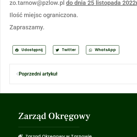
zo.tarnow@pzlow.pl
do dnia 25 listopada 2022r.
Ilość miejsc ograniczona.
Zapraszamy.
Udostępnij
Twitter
WhatsApp
Poprzedni artykuł
Zarząd Okręgowy
Zarząd Okręgowy w Tarnowie