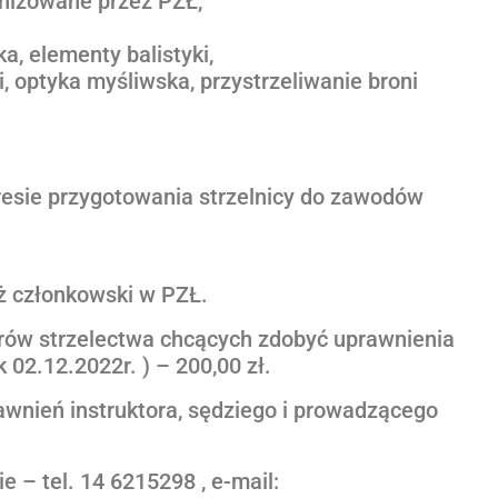
anizowane przez PZŁ,
a, elementy balistyki,
i, optyka myśliwska, przystrzeliwanie broni
kresie przygotowania strzelnicy do zawodów
aż członkowski w PZŁ.
torów strzelectwa chcących zdobyć uprawnienia
 02.12.2022r. ) – 200,00 zł.
awnień instruktora, sędziego i prowadzącego
 – tel. 14 6215298 , e-mail: