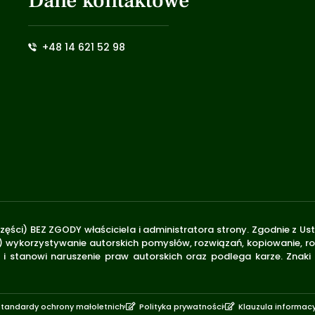
Dane kontaktowe
+48 14 621 52 98
zęści) BEZ ZGODY właściciela i administratora strony. Zgodnie z U
.170) wykorzystywanie autorskich pomysłów, rozwiązań, kopiowanie, 
i stanowi naruszenie praw autorskich oraz podlega karze. Znaki
Standardy ochrony małoletnich
Polityka prywatności
Klauzula informac