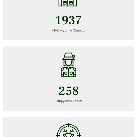
1937
Myśliwych w Okręgu
258
Polujących kobiet