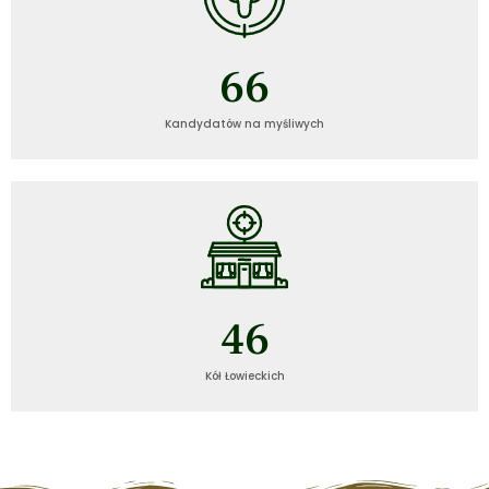
67
Kandydatów na myśliwych
47
Kół Łowieckich